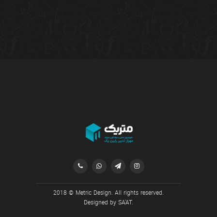




2018 © Metric Design. All rights reserved.
Designed by
SA'AT
.